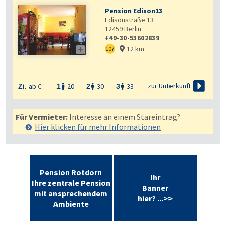
Pension Edison13
Edisonstraße 13
12459
Berlin
+49-30-53602839
12 km

107


zur Unterkunft
ab €:
20
30
33
Zi.
1
2
3



Für Vermieter:
Interesse an einem Stareintrag?
Hier klicken für mehr
Informationen
Pension Rotdorn
Ihr
Ihre zentrale Pension
Banner
mit ansprechendem
hier? ...>>
Ambiente