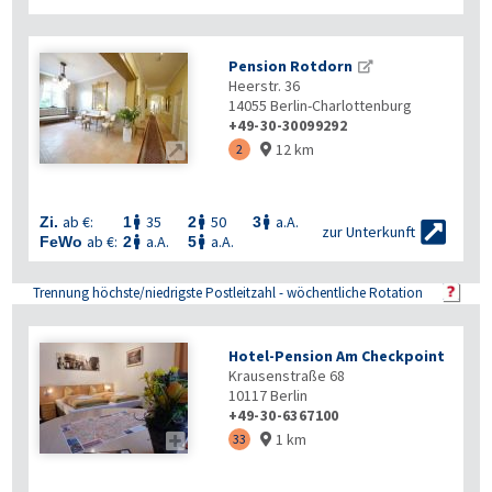
Pension Rotdorn
Heerstr. 36
14055
Berlin-Charlottenburg
+49-30-30099292
12 km

2

ab €:
35
50
a.A.
Zi.
1
2
3




zur Unterkunft
ab €:
a.A.
a.A.
FeWo
2
5


Trennung höchste/niedrigste Postleitzahl - wöchentliche Rotation
Hotel-Pension Am Checkpoint
Krausenstraße 68
10117
Berlin
+49-30-6367100
1 km

33
