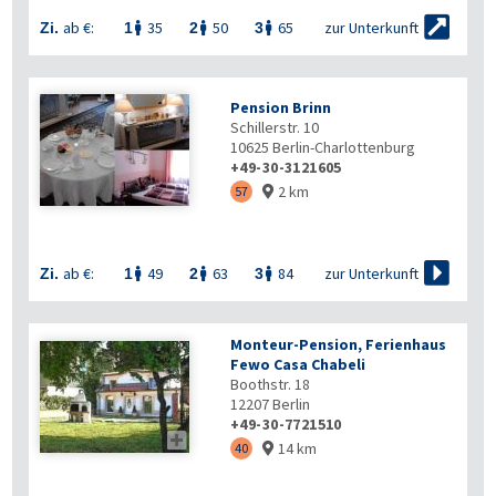

zur Unterkunft
ab €:
35
50
65
Zi.
1
2
3



Pension Brinn
Schillerstr. 10
10625
Berlin-Charlottenburg
+49-30-3121605
2 km
57


zur Unterkunft
ab €:
49
63
84
Zi.
1
2
3



Monteur-Pension, Ferienhaus
Fewo Casa Chabeli
Boothstr. 18
12207
Berlin
+49-30-7721510

14 km
40
