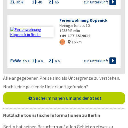

zur Unterkunft
ab €:
40
65
Zi.
1
2


Ferienwohnung Köpenick
Heimgartenstr. 10
12559
Berlin
+49-177-6519019
16 km
187


zur Unterkunft
ab €:
a.A.
a.A.
FeWo
1
2


Alle angegebenen Preise sind als Untergrenze zu verstehen.
Noch keine passende Unterkunft gefunden?
Suche im nahen Umland der Stadt
Nützliche touristische Informationen zu Berlin
Berlin hat seinen Besuchern auf allen Gebieten etwas zu