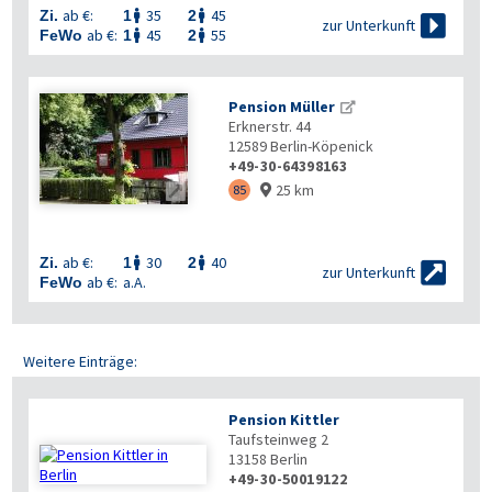
ab €:
35
45
Zi.
1
2



zur Unterkunft
ab €:
45
55
FeWo
1
2


Pension Müller
Erknerstr. 44
12589
Berlin-Köpenick
+49-30-64398163
25 km

85

ab €:
30
40
Zi.
1
2



zur Unterkunft
ab €:
a.A.
FeWo
Weitere Einträge:
Pension Kittler
Taufsteinweg 2
13158
Berlin
+49-30-50019122