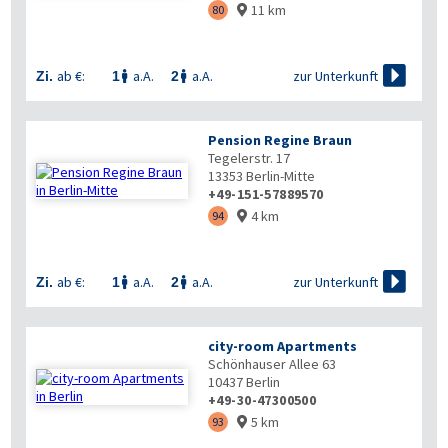
11 km
80


zur Unterkunft
ab €:
a.A.
a.A.
Zi.
1
2


Pension Regine Braun
Tegelerstr. 17
13353
Berlin-Mitte
+49-151-57889570
4 km
94


zur Unterkunft
ab €:
a.A.
a.A.
Zi.
1
2


city-room Apartments
Schönhauser Allee 63
10437
Berlin
+49-30-47300500
5 km
93
