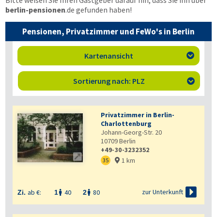
Bitte weisen Sie Ihren Gastgeber darauf hin, dass Sie ihn über
berlin-pensionen
.de
gefunden haben!
Pensionen, Privatzimmer und FeWo's in Berlin
Kartenansicht

Sortierung nach: PLZ

Privatzimmer in Berlin-
Charlottenburg
Johann-Georg-Str. 20
10709
Berlin
+49-30-3232352

1 km
35


zur Unterkunft
ab €:
40
80
Zi.
1
2

