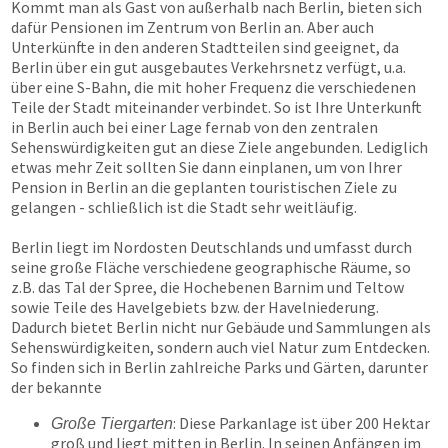
Kommt man als Gast von außerhalb nach Berlin, bieten sich
dafür Pensionen im Zentrum von Berlin an. Aber auch
Unterkünfte in den anderen Stadtteilen sind geeignet, da
Berlin über ein gut ausgebautes Verkehrsnetz verfügt, u.a.
über eine S-Bahn, die mit hoher Frequenz die verschiedenen
Teile der Stadt miteinander verbindet. So ist Ihre Unterkunft
in Berlin auch bei einer Lage fernab von den zentralen
Sehenswürdigkeiten gut an diese Ziele angebunden. Lediglich
etwas mehr Zeit sollten Sie dann einplanen, um von Ihrer
Pension in Berlin an die geplanten touristischen Ziele zu
gelangen - schließlich ist die Stadt sehr weitläufig.
Berlin liegt im Nordosten Deutschlands und umfasst durch
seine große Fläche verschiedene geographische Räume, so
z.B. das Tal der Spree, die Hochebenen Barnim und Teltow
sowie Teile des Havelgebiets bzw. der Havelniederung.
Dadurch bietet Berlin nicht nur Gebäude und Sammlungen als
Sehenswürdigkeiten, sondern auch viel Natur zum Entdecken.
So finden sich in Berlin zahlreiche Parks und Gärten, darunter
der bekannte
: Diese Parkanlage ist über 200 Hektar
Große Tiergarten
groß und liegt mitten in Berlin. In seinen Anfängen im