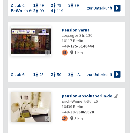
ab €:
49
79
89
Zi.
1
2
3




zur Unterkunft
ab €:
99
119
FeWo
2
4


Pension Varna
Leipziger Str. 120
10117
Berlin
+49-175-5146444
1 km

88


zur Unterkunft
ab €:
25
50
a.A.
Zi.
1
2
3



pension-absolutberlin.de
Erich-Weinert-Str. 26
10439
Berlin
+49-30-96065020
3 km

154
