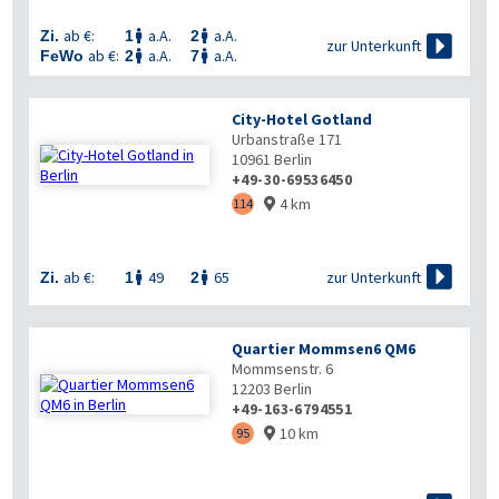
ab €:
a.A.
a.A.
Zi.
1
2



zur Unterkunft
ab €:
a.A.
a.A.
FeWo
2
7


City-Hotel Gotland
Urbanstraße 171
10961
Berlin
+49-30-69536450
4 km
114


zur Unterkunft
ab €:
49
65
Zi.
1
2


Quartier Mommsen6 QM6
Mommsenstr. 6
12203
Berlin
+49-163-6794551
10 km
95
