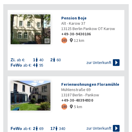
Pension Boje
Alt - Karow 37
13125
Berlin Pankow OT Karow
+49-30-9430106
12 km

165

ab €:
40
60
Zi.
1
2



zur Unterkunft
ab €:
95
FeWo
4

Ferienwohnungen Floramühle
Mühlenstraße 69
13187
Berlin - Pankow
+49-30-40394930
5 km
180


zur Unterkunft
ab €:
69
340
FeWo
2
17

