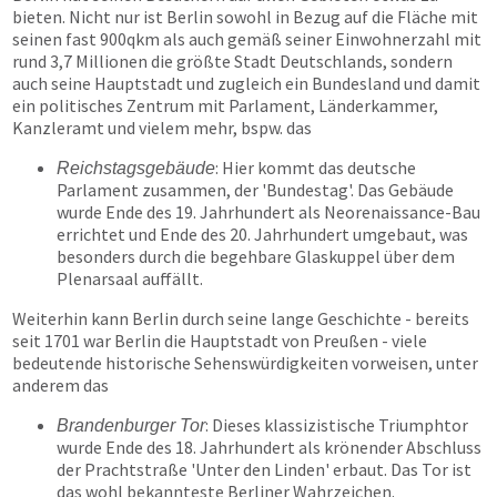
bieten. Nicht nur ist Berlin sowohl in Bezug auf die Fläche mit
seinen fast 900qkm als auch gemäß seiner Einwohnerzahl mit
rund 3,7 Millionen die größte Stadt Deutschlands, sondern
auch seine Hauptstadt und zugleich ein Bundesland und damit
ein politisches Zentrum mit Parlament, Länderkammer,
Kanzleramt und vielem mehr, bspw. das
: Hier kommt das deutsche
Reichstagsgebäude
Parlament zusammen, der 'Bundestag'. Das Gebäude
wurde Ende des 19. Jahrhundert als Neorenaissance-Bau
errichtet und Ende des 20. Jahrhundert umgebaut, was
besonders durch die begehbare Glaskuppel über dem
Plenarsaal auffällt.
Weiterhin kann Berlin durch seine lange Geschichte - bereits
seit 1701 war Berlin die Hauptstadt von Preußen - viele
bedeutende historische Sehenswürdigkeiten vorweisen, unter
anderem das
: Dieses klassizistische Triumphtor
Brandenburger Tor
wurde Ende des 18. Jahrhundert als krönender Abschluss
der Prachtstraße 'Unter den Linden' erbaut. Das Tor ist
das wohl bekannteste Berliner Wahrzeichen.