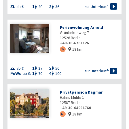

zur Unterkunft
ab €:
20
36
Zi.
1
2


Ferienwohnung Arnold
Grünfinkenweg 7
12526
Berlin
+49-30-6763126
18 km

37

ab €:
27
50
Zi.
1
2



zur Unterkunft
ab €:
70
100
FeWo
1
4


Privatpension Dagmar
Hahns Mühle 1
12587
Berlin
+49-30-64091760
18 km
63
