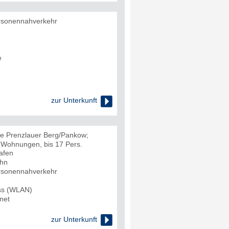
rsonennahverkehr
e

zur Unterkunft
le Prenzlauer Berg/Pankow;
 Wohnungen, bis 17 Pers.
afen
ahn
rsonennahverkehr
uss (WLAN)
net

zur Unterkunft