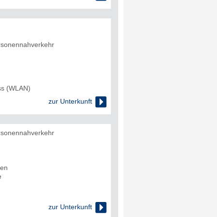
rsonennahverkehr
uss (WLAN)

zur Unterkunft
rsonennahverkehr
den
e

zur Unterkunft