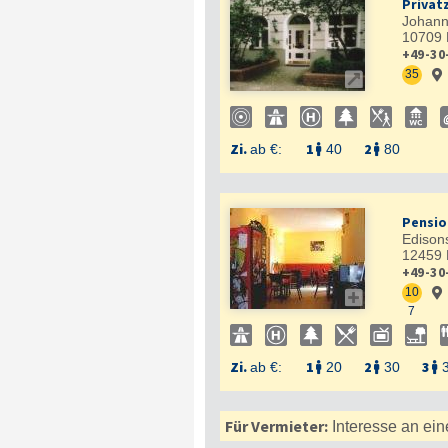
Privat
Johann
10709
+49-30
35


Zi.
1
2
ab €:
40
80


Pensio
Edison
12459
+49-30
10


7
Zi.
1
2
3
ab €:
20
30



Für Vermieter:
Interesse an ein