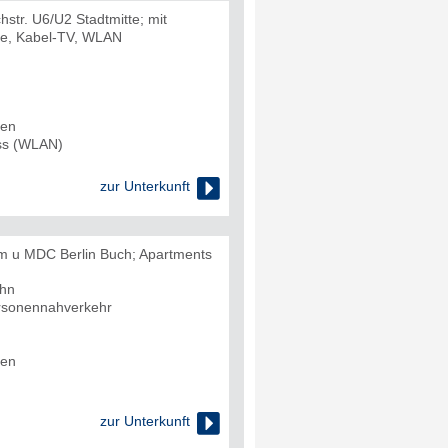
hstr. U6/U2 Stadtmitte; mit
ile, Kabel-TV, WLAN
den
uss (WLAN)

zur Unterkunft
um u MDC Berlin Buch; Apartments
ahn
rsonennahverkehr
den

zur Unterkunft