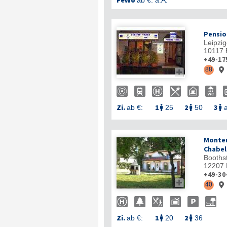
FeWo
ab €:
a.A.
Pensio
Leipzig
10117
+49-17
88


Zi.
1
2
3
ab €:
25
50
a



Monteu
Chabel
Boothst
12207
+49-30

40

Zi.
1
2
ab €:
20
36

