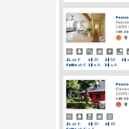
Pensio
Heerstr
14055
+49-30
2


Zi.
1
2
3
ab €:
35
50
a



FeWo
2
5
ab €:
a.A.
a.A.


Pensio
Erkners
12589
+49-30
85


Zi.
1
2
ab €:
30
40

