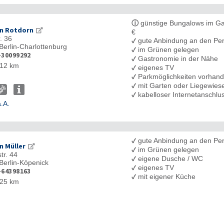
ⓘ
günstige Bungalows im Ga
n Rotdorn
€
. 36
✓
gute Anbindung an den Pe
Berlin-Charlottenburg
✓
im Grünen gelegen
-30099292
✓
Gastronomie in der Nähe
12 km
✓
eigenes TV
✓
Parkmöglichkeiten vorhan
✓
mit Garten oder Liegewies
✓
kabelloser Internetanschl
.A.
✓
gute Anbindung an den Pe
n Müller
✓
im Grünen gelegen
tr. 44
✓
eigene Dusche / WC
Berlin-Köpenick
✓
eigenes TV
-64398163
✓
mit eigener Küche
25 km