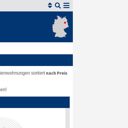


nach Preis
rienwohnungen sortiert
en!