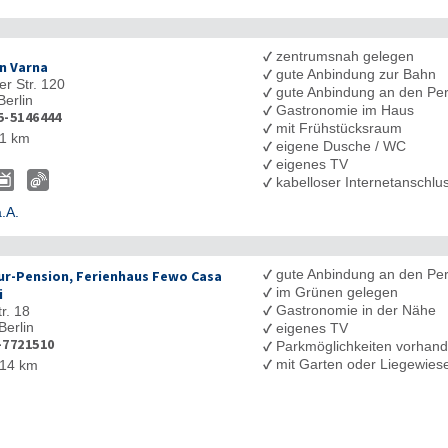
✓
zentrumsnah gelegen
n Varna
✓
gute Anbindung zur Bahn
er Str. 120
✓
gute Anbindung an den Pe
Berlin
✓
Gastronomie im Haus
5-5146444
✓
mit Frühstücksraum
1 km
✓
eigene Dusche / WC
✓
eigenes TV
✓
kabelloser Internetanschl
.A.
✓
gute Anbindung an den Pe
r-Pension, Ferienhaus Fewo Casa
✓
im Grünen gelegen
i
✓
Gastronomie in der Nähe
r. 18
Berlin
✓
eigenes TV
-7721510
✓
Parkmöglichkeiten vorhan
✓
mit Garten oder Liegewies
14 km