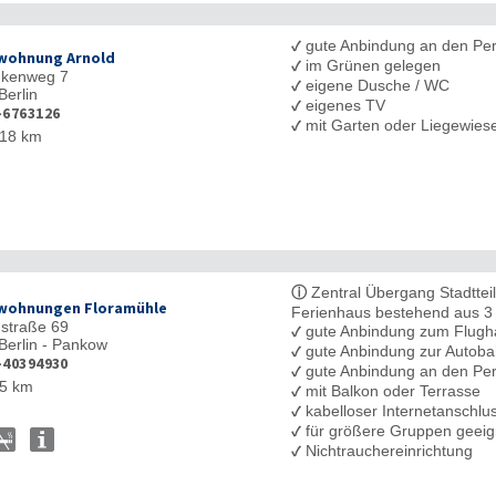
✓
gute Anbindung an den Pe
wohnung Arnold
✓
im Grünen gelegen
nkenweg 7
✓
eigene Dusche / WC
Berlin
✓
eigenes TV
-6763126
✓
mit Garten oder Liegewies
18 km
ⓘ
Zentral Übergang Stadttei
wohnungen Floramühle
Ferienhaus bestehend aus 3
straße 69
✓
gute Anbindung zum Flugh
Berlin - Pankow
✓
gute Anbindung zur Autob
-40394930
✓
gute Anbindung an den Pe
5 km
✓
mit Balkon oder Terrasse
✓
kabelloser Internetanschl
✓
für größere Gruppen geeig
✓
Nichtrauchereinrichtung