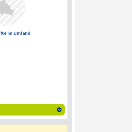
fte im Umland
