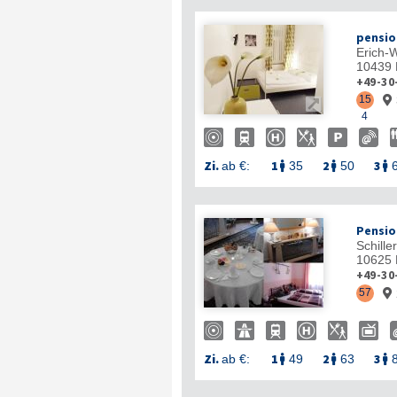
pensio
Erich-W
10439
+49-30
15


4
Zi.
1
2
3
ab €:
35
50



Pensio
Schiller
10625
+49-30
57

Zi.
1
2
3
ab €:
49
63


