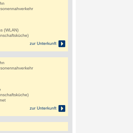
ahn
rsonennahverkehr
uss (WLAN)
nschaftsküche)

zur Unterkunft
ahn
rsonennahverkehr
e
nschaftsküche)
net

zur Unterkunft