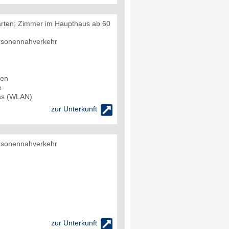
rten; Zimmer im Haupthaus ab 60
rsonennahverkehr
den
e
uss (WLAN)

zur Unterkunft
rsonennahverkehr

zur Unterkunft