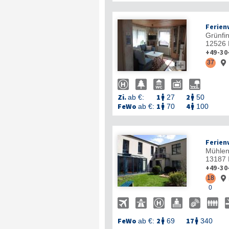
Ferien
Grünfi
12526
+49-30
37


Zi.
1
2
ab €:
27
50


FeWo
1
4
ab €:
70
100


Ferien
Mühlen
13187
+49-30
18

0
FeWo
2
17
ab €:
69
340

