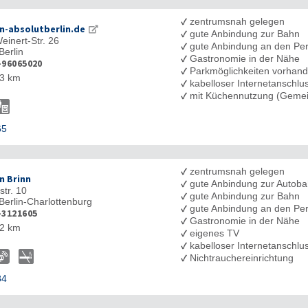
✓
zentrumsnah gelegen
n-absolutberlin.de
✓
gute Anbindung zur Bahn
einert-Str. 26
✓
gute Anbindung an den Pe
Berlin
✓
Gastronomie in der Nähe
-96065020
✓
Parkmöglichkeiten vorhan
3 km
✓
kabelloser Internetanschl
✓
mit Küchennutzung (Gemei
65
✓
zentrumsnah gelegen
n Brinn
✓
gute Anbindung zur Autob
str. 10
✓
gute Anbindung zur Bahn
Berlin-Charlottenburg
✓
gute Anbindung an den Pe
-3121605
✓
Gastronomie in der Nähe
2 km
✓
eigenes TV
✓
kabelloser Internetanschl
✓
Nichtrauchereinrichtung
84