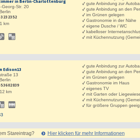
zimmer in Berlin-Charlottenburg
✓
gute Anbindung zur Autob
-Georg-Str. 20
✓
gute Anbindung an den Pe
Berlin
✓
im Grünen gelegen
-3232352
✓
Gastronomie in der Nähe
1 km
✓
eigene Dusche / WC
✓
kabelloser Internetanschl
✓
mit Küchennutzung (Gemei
✓
gute Anbindung zur Autob
n Edison13
✓
gute Anbindung an den Pe
straße 13
✓
im Grünen gelegen
Berlin
✓
Gastronomie im Haus
-53602839
✓
eigenes TV
12 km
✓
mit Garten oder Liegewies
✓
mit Küchennutzung (Gemei
✓
für größere Gruppen geeig
33
em Stareintrag?
Hier klicken für mehr
Informationen