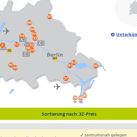
Unterkün
Sortierung nach: 3Z-Preis
✓
zentrumsnah gelegen