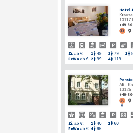
Hotel-
Krause
10117
+49-30
33


Zi.
1
2
3
ab €:
49
79



FeWo
2
4
ab €:
99
119


Pensio
Alt - K
13125
+49-30
16


5
Zi.
1
2
ab €:
40
60


FeWo
4
ab €:
95
