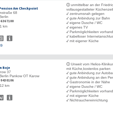
ⓘ
unmittelbar an der Friedric
Pension Am Checkpoint
vollausgestatteter Küchenze
nstraße 68
✓
zentrumsnah gelegen
Berlin
✓
gute Anbindung zur Bahn
-6367100
✓
eigene Dusche / WC
1 km
✓
eigenes TV
✓
Parkmöglichkeiten vorhan
✓
kabelloser Internetanschl
✓
mit eigener Küche
89
ⓘ
Unweit vom Helios-Klinik
n Boje
mit Küche,kostenlos parken
arow 37
✓
gute Anbindung zur Autob
Berlin Pankow OT Karow
✓
gute Anbindung an den Pe
-9430106
✓
Gastronomie in der Nähe
12 km
✓
eigene Dusche / WC
✓
Parkmöglichkeiten vorhan
✓
mit eigener Küche
✓
Nichtrauchereinrichtung