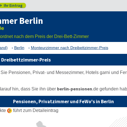
Ihr Eintrag

mer Berlin
eordnet nach dem Preis der Drei-Bett-Zimmer
Land)
Berlin
Monteurzimmer nach Dreibettzimmer-Preis
 Dreibettzimmer-Preis
n Sie Pensionen, Privat- und Messezimmer, Hotels garni und Fe
berlin-pensionen
arauf hin, dass Sie ihn über
.de
gefunden hab
Pensionen, Privatzimmer und FeWo's in Berlin
nkte
führt zum Detaileintrag