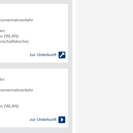
rsonennahverkehr
den
uss (WLAN)
nschaftsküche)

zur Unterkunft
ahn
rsonennahverkehr
uss (WLAN)

zur Unterkunft